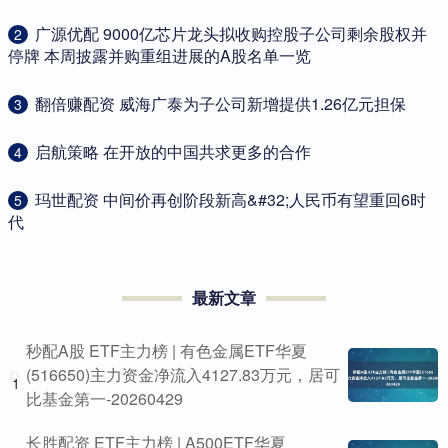
​广源优配 9000亿芯片龙头拟收购控股子公司剩余股权并
2
停牌 本周披露并购重组进展的A股名单一览
​翻倍赚配资 威海广泰为子公司新增提供1.26亿元担保
3
​启航策略 在开放的中国共求更多的合作
4
​玛世配资 中间价再创阶段新高&#32;人民币有望重回6时
5
代
最新文章
秒配A股 ETF主力榜 | 有色金属ETF华夏
(516650)主力资金净流入4127.83万元，居可
1
比基金第一-20260429
长胜配资 ETF主力榜 | A500ETF华夏