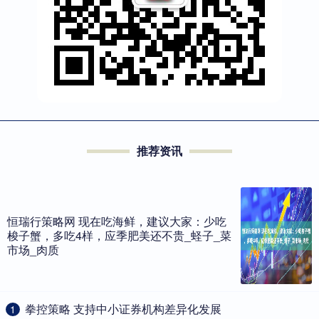
推荐资讯
恒瑞行策略网 现在吃海鲜，建议大家：少吃
梭子蟹，多吃4样，应季肥美还不贵_蛏子_菜
市场_肉质
​拳控策略 支持中小证券机构差异化发展
1