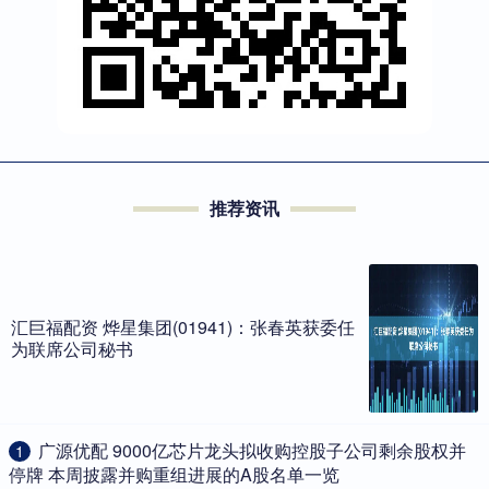
推荐资讯
汇巨福配资 烨星集团(01941)：张春英获委任
为联席公司秘书
​广源优配 9000亿芯片龙头拟收购控股子公司剩余股权并
1
停牌 本周披露并购重组进展的A股名单一览