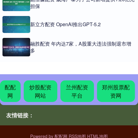
担保
新立方配资 OpenAI推出GPT-5.2
融胜配资 年内达7家，A股重大违法强制退市增
多
配配
炒股配资
兰州配资
郑州股票配
网
网站
平台
资网
友情链接：
Powered by
配配网
RSS地图
HTML地图