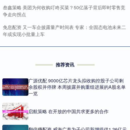
叁鑫策略 美团为何收购叮咚买菜？50亿落子背后即时零售竞
争走向拐点
免息配资 又一车企披露量产时间表 专家：全固态电池未来二
年或实现小批量上车
推荐资讯
广源优配 9000亿芯片龙头拟收购控股子公司剩
余股权并停牌 本周披露并购重组进展的A股名单
一览
启航策略 在开放的中国共求更多的合作
翻倍赚配资 威海广泰为子公司新增提供1.26亿元