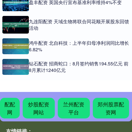
盈丰配资 英国央行宣布基准利率维持4%不变
九连阳配资 天域生物将联合同花顺开展股东回馈
活动
鸿牛配资 北自科技：上半年归母净利润同比增长
6.82%
钻石配资 招商蛇口：8月签约销售194.55亿元 前
8月累计1240亿元
配配
炒股配资
兰州配资
郑州股票配
网
网站
平台
资网
友情链接：