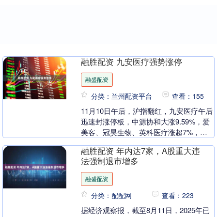
融胜配资 九安医疗强势涨停
融盛配资
分类：兰州配资平台
查看：155
11月10日午后，沪指翻红，九安医疗午后
迅速封涨停板，中源协和大涨9.59%，爱
美客、冠昊生物、英科医疗涨超7%，澳
华内镜涨超6%，迈瑞医疗、联影医疗、
融胜配资 年内达7家，A股重大违
新产业、....
法强制退市增多
融盛配资
分类：配配网
查看：223
据经济观察报，截至8月11日，2025年已