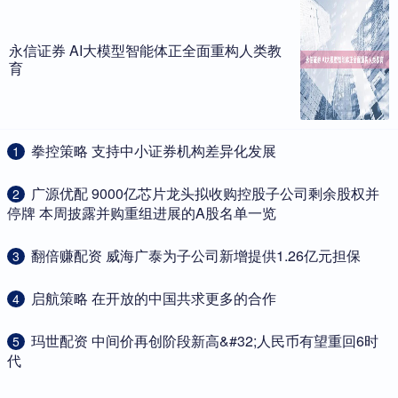
永信证券 AI大模型智能体正全面重构人类教
育
​拳控策略 支持中小证券机构差异化发展
1
​广源优配 9000亿芯片龙头拟收购控股子公司剩余股权并
2
停牌 本周披露并购重组进展的A股名单一览
​翻倍赚配资 威海广泰为子公司新增提供1.26亿元担保
3
​启航策略 在开放的中国共求更多的合作
4
​玛世配资 中间价再创阶段新高&#32;人民币有望重回6时
5
代