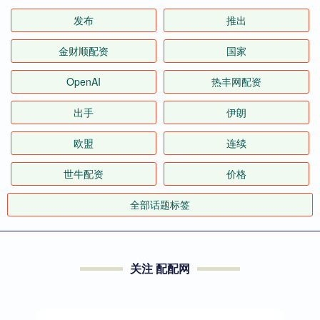
发布
推出
金财顺配资
国家
OpenAI
热丰网配资
出手
伊朗
欧盟
连续
世牛配资
价格
全部话题标签
关注 配配网