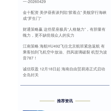
一-20260429
金十配资 美伊昼夜谈判陷“胶着点” 美舰穿行海峡
成“罗生门”
财通策略赢 这些星座极具“人格魅力”，有胆量有
魄力，更不缺统领众人的实力
江南策略 海航HU492飞往北京航班紧急返航 有
乘客拍到飞机空中放油、挡风玻璃破裂 机型为波
音787！
诚信双盈 12月18日起 海南自由贸易港正式启动
全岛封关
推荐资讯