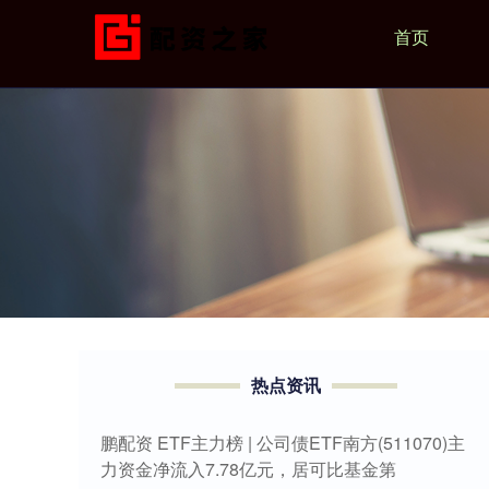
首页
热点资讯
鹏配资 ETF主力榜 | 公司债ETF南方(511070)主
力资金净流入7.78亿元，居可比基金第