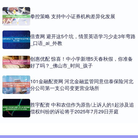
拳控策略 支持中小证券机构差异化发展
倍查网 避开这5个坑，情景英语学习少走3年弯路
_口语_ai_外教
创惠优配 惊喜！中小学新增5天春秋假，你准备
好了吗？_佛山市_时间_孩子
101金融配资网 河北金融监管同意信泰保险河北
分公司第一支公司变更营业场所
胜宇配资 中和农信作为原告/上诉人的1起涉及追
偿权纠纷的诉讼将于2025年7月29日开庭