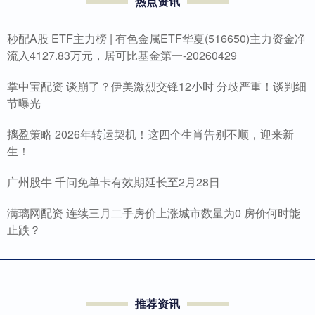
热点资讯
秒配A股 ETF主力榜 | 有色金属ETF华夏(516650)主力资金净
流入4127.83万元，居可比基金第一-20260429
掌中宝配资 谈崩了？伊美激烈交锋12小时 分歧严重！谈判细
节曝光
摛盈策略 2026年转运契机！这四个生肖告别不顺，迎来新
生！
广州股牛 千问免单卡有效期延长至2月28日
满璃网配资 连续三月二手房价上涨城市数量为0 房价何时能
止跌？
推荐资讯