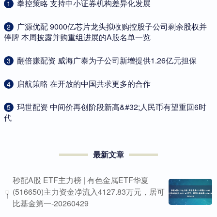
​拳控策略 支持中小证券机构差异化发展
1
​广源优配 9000亿芯片龙头拟收购控股子公司剩余股权并
2
停牌 本周披露并购重组进展的A股名单一览
​翻倍赚配资 威海广泰为子公司新增提供1.26亿元担保
3
​启航策略 在开放的中国共求更多的合作
4
​玛世配资 中间价再创阶段新高&#32;人民币有望重回6时
5
代
最新文章
秒配A股 ETF主力榜 | 有色金属ETF华夏
(516650)主力资金净流入4127.83万元，居可
1
比基金第一-20260429