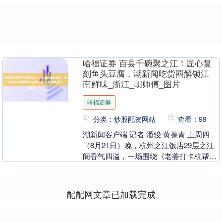
哈福证券 百县千碗聚之江！匠心复
刻鱼头豆腐，潮新闻吃货圈解锁江
南鲜味_浙江_胡师傅_图片
哈福证券
分类：炒股配资网站
查看：99
潮新闻客户端 记者 潘骏 黄葆青 上周四
（8月21日）晚，杭州之江饭店29层之江
阁香气四溢，一场围绕《老姜打卡杭帮
菜》同款“鱼头豆腐”展开的试吃活动热闹
开启。潮....
配配网文章已加载完成