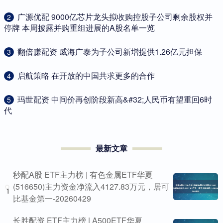
​广源优配 9000亿芯片龙头拟收购控股子公司剩余股权并
2
停牌 本周披露并购重组进展的A股名单一览
​翻倍赚配资 威海广泰为子公司新增提供1.26亿元担保
3
​启航策略 在开放的中国共求更多的合作
4
​玛世配资 中间价再创阶段新高&#32;人民币有望重回6时
5
代
最新文章
秒配A股 ETF主力榜 | 有色金属ETF华夏
(516650)主力资金净流入4127.83万元，居可
1
比基金第一-20260429
长胜配资 ETF主力榜 | A500ETF华夏