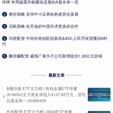
停牌 本周披露并购重组进展的A股名单一览
​拳控策略 支持中小证券机构差异化发展
2
​启航策略 在开放的中国共求更多的合作
3
​玛世配资 中间价再创阶段新高&#32;人民币有望重回6时
4
代
​翻倍赚配资 威海广泰为子公司新增提供1.26亿元担保
5
最新文章
秒配A股 ETF主力榜 | 有色金属ETF华夏
(516650)主力资金净流入4127.83万元，居可
1
比基金第一-20260429
长胜配资 ETF主力榜 | A500ETF华夏