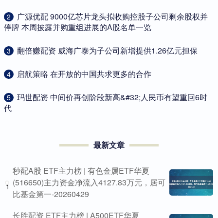
​广源优配 9000亿芯片龙头拟收购控股子公司剩余股权并
2
停牌 本周披露并购重组进展的A股名单一览
​翻倍赚配资 威海广泰为子公司新增提供1.26亿元担保
3
​启航策略 在开放的中国共求更多的合作
4
​玛世配资 中间价再创阶段新高&#32;人民币有望重回6时
5
代
最新文章
秒配A股 ETF主力榜 | 有色金属ETF华夏
(516650)主力资金净流入4127.83万元，居可
1
比基金第一-20260429
长胜配资 ETF主力榜 | A500ETF华夏