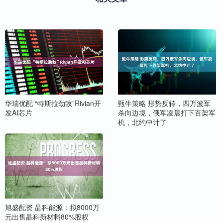
华瑞优配 “特斯拉劲敌”Rivian开
甄牛策略 形势反转，四万波军
发AI芯片
杀向边境，俄军凌晨打下百架军
机，北约中计了
旭盛配资 晶科能源：拟8000万
元出售晶科新材料80%股权