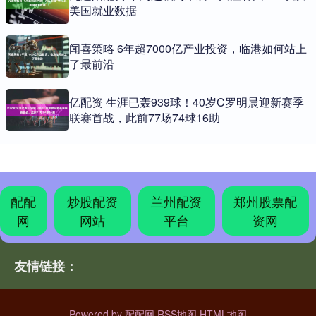
美国就业数据
闻喜策略 6年超7000亿产业投资，临港如何站上
了最前沿
亿配资 生涯已轰939球！40岁C罗明晨迎新赛季
联赛首战，此前77场74球16助
配配
炒股配资
兰州配资
郑州股票配
网
网站
平台
资网
友情链接：
Powered by
配配网
RSS地图
HTML地图