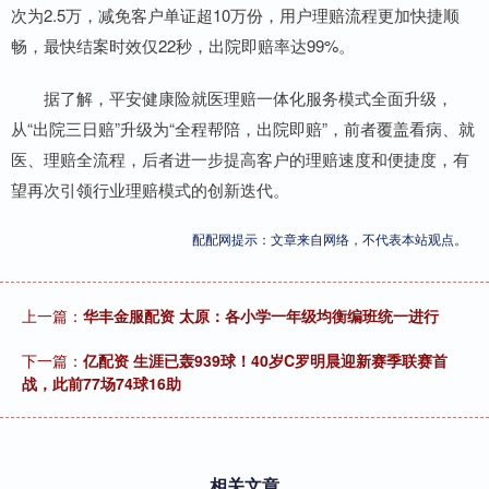
次为2.5万，减免客户单证超10万份，用户理赔流程更加快捷顺
畅，最快结案时效仅22秒，出院即赔率达99%。
据了解，平安健康险就医理赔一体化服务模式全面升级，
从“出院三日赔”升级为“全程帮陪，出院即赔”，前者覆盖看病、就
医、理赔全流程，后者进一步提高客户的理赔速度和便捷度，有
望再次引领行业理赔模式的创新迭代。
配配网提示：文章来自网络，不代表本站观点。
上一篇：
华丰金服配资 太原：各小学一年级均衡编班统一进行
下一篇：
亿配资 生涯已轰939球！40岁C罗明晨迎新赛季联赛首
战，此前77场74球16助
相关文章