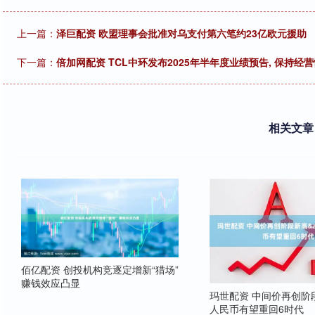
上一篇：
泽巨配资 欧盟理事会批准对乌支付第六笔约23亿欧元援助
下一篇：
倍加网配资 TCL中环发布2025年半年度业绩预告, 保持经
相关文章
佰亿配资 创投机构竞逐定增新“猎场”
赚钱效应凸显
玛世配资 中间价再创阶段
人民币有望重回6时代