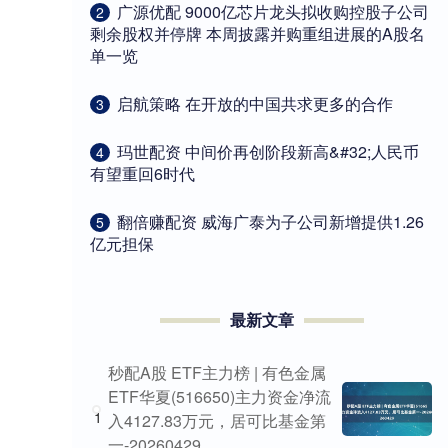
​广源优配 9000亿芯片龙头拟收购控股子公司
2
剩余股权并停牌 本周披露并购重组进展的A股名
单一览
​启航策略 在开放的中国共求更多的合作
3
​玛世配资 中间价再创阶段新高&#32;人民币
4
有望重回6时代
​翻倍赚配资 威海广泰为子公司新增提供1.26
5
亿元担保
最新文章
秒配A股 ETF主力榜 | 有色金属
ETF华夏(516650)主力资金净流
1
入4127.83万元，居可比基金第
一-20260429