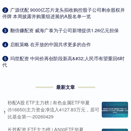
​广源优配 9000亿芯片龙头拟收购控股子公司剩余股权并
2
停牌 本周披露并购重组进展的A股名单一览
​翻倍赚配资 威海广泰为子公司新增提供1.26亿元担保
3
​启航策略 在开放的中国共求更多的合作
4
​玛世配资 中间价再创阶段新高&#32;人民币有望重回6时
5
代
最新文章
秒配A股 ETF主力榜 | 有色金属ETF华夏
(516650)主力资金净流入4127.83万元，居可
1
比基金第一-20260429
长胜配资 ETF主力榜 | A500ETF华夏