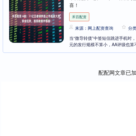
喜！
禾百配资
来源：网上配资查询
分
当“微导转债”中签短信跳进手机时
元的发行规模不算小，AA评级也算不
配配网文章已