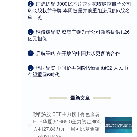
​广源优配 9000亿芯片龙头拟收购控股子公司
2
剩余股权并停牌 本周披露并购重组进展的A股名
单一览
​翻倍赚配资 威海广泰为子公司新增提供1.26
3
亿元担保
​启航策略 在开放的中国共求更多的合作
4
​玛世配资 中间价再创阶段新高&#32;人民币
5
有望重回6时代
最新文章
秒配A股 ETF主力榜 | 有色金属
ETF华夏(516650)主力资金净流
1
入4127.83万元，居可比基金第
一-20260429