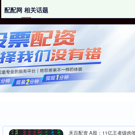
配配网 相关话题
配配网
炒股配资网站
兰州配资平台
禾百配资 A股：11亿王者级