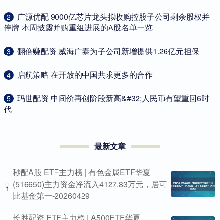
​广源优配 9000亿芯片龙头拟收购控股子公司剩余股权并
2
停牌 本周披露并购重组进展的A股名单一览
​翻倍赚配资 威海广泰为子公司新增提供1.26亿元担保
3
​启航策略 在开放的中国共求更多的合作
4
​玛世配资 中间价再创阶段新高&#32;人民币有望重回6时
5
代
最新文章
秒配A股 ETF主力榜 | 有色金属ETF华夏
(516650)主力资金净流入4127.83万元，居可
1
比基金第一-20260429
长胜配资 ETF主力榜 | A500ETF华夏