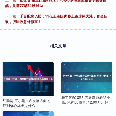
上一篇：
亿配资 生涯已轰939球！40岁C罗明晨迎新赛季联赛首
战，此前77场74球16助
下一篇：
禾百配资 A股：11亿王者级肉签上市连续大涨，资金狂
欢，股民收意外惊喜！
相关文章
联丰优配 20万内最舒适豪华座
红腾网 江小涓：AI发展方向的
舱, 风神L8预售, 12.99万元起
评判核心标准是什么