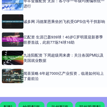
华丰金服配资 太原：各小学一年级均衡编班统一
进行
诚多网 冯德莱恩乘坐的飞机受GPS信号干扰影响
亿配资 生涯已轰939球！40岁C罗明晨迎新赛季
联赛首战，此前77场74球16助
九连阳配资 下周超级周来袭：关注各国PMI以及
美国就业数据
闻喜策略 6年超7000亿产业投资，临港如何站上
了最前沿
配配
炒股配资
兰州配资
郑州股票配