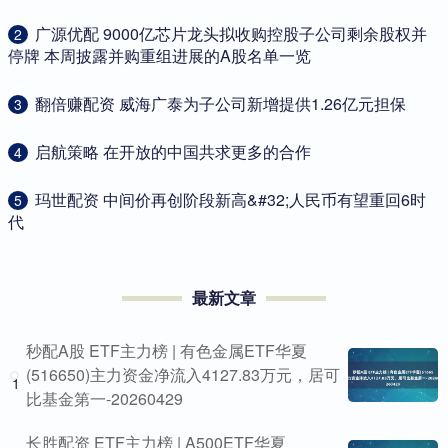
​广源优配 9000亿芯片龙头拟收购控股子公司剩余股权并
2
停牌 本周披露并购重组进展的A股名单一览
​翻倍赚配资 威海广泰为子公司新增提供1.26亿元担保
3
​启航策略 在开放的中国共求更多的合作
4
​玛世配资 中间价再创阶段新高&#32;人民币有望重回6时
5
代
最新文章
秒配A股 ETF主力榜 | 有色金属ETF华夏
(516650)主力资金净流入4127.83万元，居可
1
比基金第一-20260429
长胜配资 ETF主力榜 | A500ETF华夏