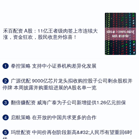
禾百配资 A股：11亿王者级肉签上市连续大
涨，资金狂欢，股民收意外惊喜！
​拳控策略 支持中小证券机构差异化发展
1
​广源优配 9000亿芯片龙头拟收购控股子公司剩余股权并
2
停牌 本周披露并购重组进展的A股名单一览
​翻倍赚配资 威海广泰为子公司新增提供1.26亿元担保
3
​启航策略 在开放的中国共求更多的合作
4
​玛世配资 中间价再创阶段新高&#32;人民币有望重回6时
5
代