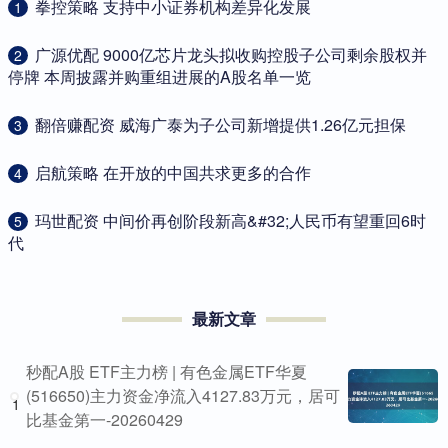
​拳控策略 支持中小证券机构差异化发展
1
​广源优配 9000亿芯片龙头拟收购控股子公司剩余股权并
2
停牌 本周披露并购重组进展的A股名单一览
​翻倍赚配资 威海广泰为子公司新增提供1.26亿元担保
3
​启航策略 在开放的中国共求更多的合作
4
​玛世配资 中间价再创阶段新高&#32;人民币有望重回6时
5
代
最新文章
秒配A股 ETF主力榜 | 有色金属ETF华夏
(516650)主力资金净流入4127.83万元，居可
1
比基金第一-20260429