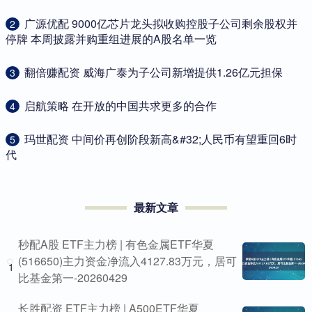
​广源优配 9000亿芯片龙头拟收购控股子公司剩余股权并
2
停牌 本周披露并购重组进展的A股名单一览
​翻倍赚配资 威海广泰为子公司新增提供1.26亿元担保
3
​启航策略 在开放的中国共求更多的合作
4
​玛世配资 中间价再创阶段新高&#32;人民币有望重回6时
5
代
最新文章
秒配A股 ETF主力榜 | 有色金属ETF华夏
(516650)主力资金净流入4127.83万元，居可
1
比基金第一-20260429
长胜配资 ETF主力榜 | A500ETF华夏