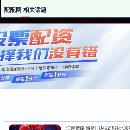
配配网 相关话题
配配网
炒股配资网站
兰州配资平台
江南策略 海航HU492飞往北