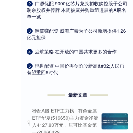
​广源优配 9000亿芯片龙头拟收购控股子公司
2
剩余股权并停牌 本周披露并购重组进展的A股名
单一览
​翻倍赚配资 威海广泰为子公司新增提供1.26
3
亿元担保
​启航策略 在开放的中国共求更多的合作
4
​玛世配资 中间价再创阶段新高&#32;人民币
5
有望重回6时代
最新文章
秒配A股 ETF主力榜 | 有色金属
ETF华夏(516650)主力资金净流
1
入4127.83万元，居可比基金第
一-20260429