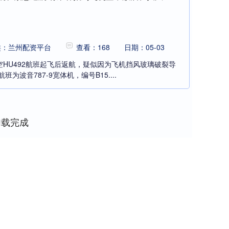
类：兰州配资平台
查看：168
日期：05-03
空HU492航班起飞后返航，疑似因为飞机挡风玻璃破裂导
为波音787-9宽体机，编号B15....
加载完成