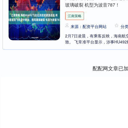
玻璃破裂 机型为波音787！
江南策略
来源：配资平台网站
分
2月7日凌晨，有乘客反映，海南航
致。 飞常准平台显示，涉事HU492航班
配配网文章已