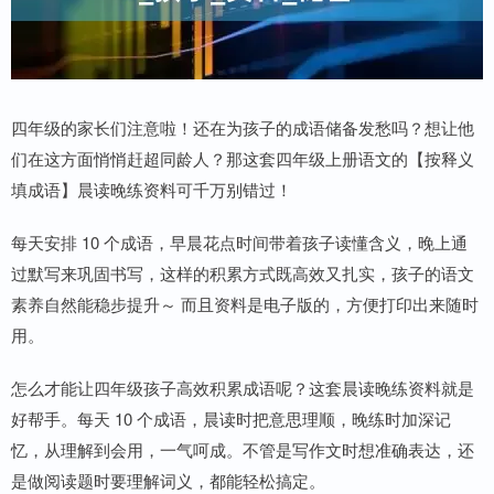
四年级的家长们注意啦！还在为孩子的成语储备发愁吗？想让他
们在这方面悄悄赶超同龄人？那这套四年级上册语文的【按释义
填成语】晨读晚练资料可千万别错过！
每天安排 10 个成语，早晨花点时间带着孩子读懂含义，晚上通
过默写来巩固书写，这样的积累方式既高效又扎实，孩子的语文
素养自然能稳步提升～ 而且资料是电子版的，方便打印出来随时
用。
怎么才能让四年级孩子高效积累成语呢？这套晨读晚练资料就是
好帮手。每天 10 个成语，晨读时把意思理顺，晚练时加深记
忆，从理解到会用，一气呵成。不管是写作文时想准确表达，还
是做阅读题时要理解词义，都能轻松搞定。