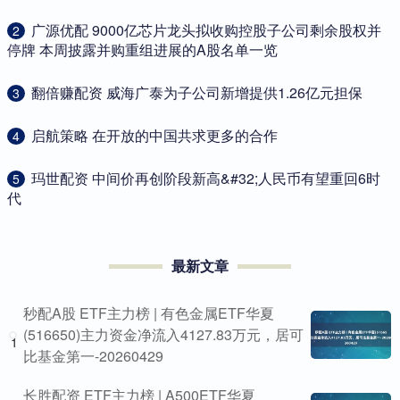
​广源优配 9000亿芯片龙头拟收购控股子公司剩余股权并
2
停牌 本周披露并购重组进展的A股名单一览
​翻倍赚配资 威海广泰为子公司新增提供1.26亿元担保
3
​启航策略 在开放的中国共求更多的合作
4
​玛世配资 中间价再创阶段新高&#32;人民币有望重回6时
5
代
最新文章
秒配A股 ETF主力榜 | 有色金属ETF华夏
(516650)主力资金净流入4127.83万元，居可
1
比基金第一-20260429
长胜配资 ETF主力榜 | A500ETF华夏