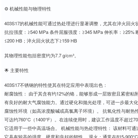
⚙️ 机械性能与物理特性
403S17的机械性能可通过热处理进行显著调整，尤其在淬火回火
抗拉强度：≥540 MPa 条件屈服强度：≥345 MPa 伸长率：≥25
≤200 HB；淬火回火状态下≥159 HB
其物理性能包括密度约为7.7 g/cm³。
🌟 主要特性
403S17不锈钢的特性使其在特定应用中表现出色：
耐腐蚀性： 由于其含有约12%的铬，能够形成一层致密且紧密
有良好的耐大气腐蚀能力。通过硬化和抛光处理，可进一步最大
腐蚀性环境（如高浓度酸碱或高氯离子环境）。 抗氧化性与耐热性：
可达约760°C（1400°F）。在连续使用时，建议工作温度不超过7
它适用于一些中高温场合。 机械性能与热处理特性： 该材料可
它具有较高的强度、硬度和良好的韧性。 退火：通常在815-900°C（