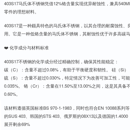
403S17马氏体不锈钢凭借12%铬含量实现优异耐蚀性，兼具540
零件的理想材料。
403S17是一种颇具特色的马氏体不锈钢，以其合理的耐腐蚀性
用。它是一种低铬含量的马氏体不锈钢，其耐蚀性优于许多高碳
❤️ 化学成分与材料标准
403S17不锈钢的化学成分经过精确控制，确保其性能稳定：
碳（C）：含量不超过0.08%，有助于平衡硬度和韧性。 硅（Si）：
硫（S）：含量不超过0.030%，特定情况下为改善可加工性，可能控制
0.035%。 铬（Cr）：含量在11.50%至13.00%之间，这是
0.60%。
该材料遵循英国标准BS 970-1-1983，同时也符合EN 10088
的SUS 403、韩国的STS 403、俄罗斯的08Х13以及德国的1.4000
展开剩余69%