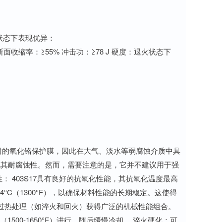
状态下表现优异：
% 断面收缩率：≥55% 冲击功：≥78 J 硬度：退火状态下
粘附的氧化铬保护膜，因此在大气、淡水等弱腐蚀介质中具
化其耐腐蚀性。然而，需要注意的是，它并不建议用于强
 403S17具有良好的抗氧化性能，其抗氧化温度最高
04°C（1300°F），以确保材料性能的长期稳定。这使得
通过热处理（如淬火和回火）获得广泛的机械性能组合。
1500-1650°F）进行，随后缓慢冷却。 淬火硬化：可