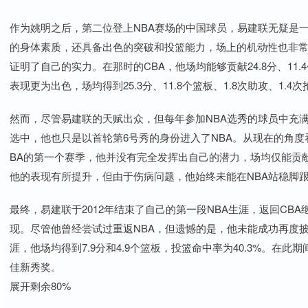
作为姚明之后，第二位登上NBA赛场的中国球员，易建联无疑是一
的身体素质，还具备出色的突破和投篮能力，场上的机动性也非常突
证明了自己的实力。在那时的CBA，他场均能够贡献24.8分、11.
表现更为出色，场均得到25.3分、11.8个篮板、1.8次助攻、1.4
然而，尽管易建联的天赋出众，但每年参加NBA选秀的球员中充满了
选中，他也只是以首轮第6号秀的身份进入了NBA。从现在的角
BA的第一个赛季，他并没有完全发挥出自己的潜力，场均仅能贡献8
他的表现有所提升，但由于伤病问题，他始终未能在NBA站稳脚
最终，易建联于2012年结束了自己的第一段NBA生涯，返回CB
现。尽管他曾经尝试过重返NBA，但遗憾的是，他未能成功再度披
涯，他场均得到7.9分和4.9个篮板，投篮命中率为40.3%。在此期
佳新秀奖。
展开剩余80%