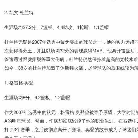
2. 凯文·杜兰特
生涯场均27.2分、7篮板、4.4助攻、1抢断、1.1盖帽
杜兰特无疑是2007年选秀中最为突出的球员之一，他的实力远
次获得得分王，并且以场均32分的表现赢得MVP。他离开雷霆后
管遭遇过跟腱撕裂等重大伤病，杜兰特仍然保持着超高的竞技水准，最
如今，38岁的杜兰特加盟了休斯顿火箭，尽管球队的后卫线较为
1. 格雷格·奥登
生涯场均8分、6.2篮板、1.2盖帽
作为2007年选秀中的状元，格雷格·奥登曾被寄予厚望，大学时
A的明星球员。然而，伤病却彻底毁掉了他的职业生涯。在被选中
打了3个赛季，之后便彻底离开了赛场。奥登的故事成为了球迷们
发布于：天津市