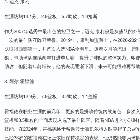
4. 迈克·康利
生涯场均14.1分、2.9篮板、5.7助攻、1.4抢断
作为2007年选秀中最出色的控卫之一，迈克·康利曾是灰熊队的
一次的最佳防守阵容荣誉。2019年，康利加盟爵士，在2020-202
队取得西部第一，并首次入选NBA全明星。随着岁月的流逝，康利的
狼，帮助球队连续两年打进季后赛，提升了球队的整体实力。即使在3
助攻，但随着年龄增长，他的表现逐渐下滑，未来可能很难再帮
3. 阿尔·霍福德
生涯场均12.9分、7.9篮板、3.2助攻、1.1盖帽
霍福德在职业生涯的前几年，更多的是扮演传统内线角色，多次入选全明星
篮板和3.5助攻的全面表现入选了最佳阵容。随着NBA进入小球
技能。在2024年，霍福德终于帮助波士顿凯尔特人队夺得了总冠军，
已经38岁的霍福德在场上依旧保持稳定的表现，他仍然能够为球