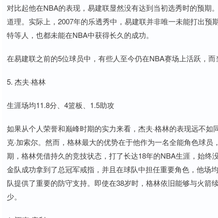
对比起他在NBA的表现，易建联显然没有达到当初选秀时的预期。
道理。实际上，2007年的乐透秀中，易建联并非唯一未能打出预
特等人，也都未能在NBA中获得长久的成功。
在易建联之前的5位球员中，有些人至今仍在NBA赛场上活跃，
5. 杰夫·格林
生涯场均11.8分、4篮板、1.5助攻
如果从个人荣誉和巅峰时期的实力来看，杰夫·格林的表现远不如同
克·加索尔。然而，格林最大的优势在于他作为一名全能角色球员
期，格林凭借持久的竞技状态，打了长达18年的NBA生涯，始终没有
金队成功拿到了总冠军戒指，并且在球队中担任重要角色，他场均出战
队提供了重要的防守支持。即使在38岁时，格林依旧能够与火箭
少。