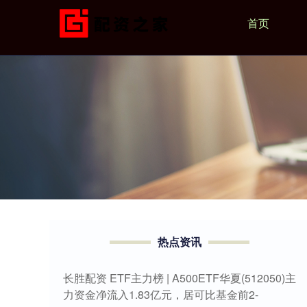
首页
热点资讯
长胜配资 ETF主力榜 | A500ETF华夏(512050)主
力资金净流入1.83亿元，居可比基金前2-