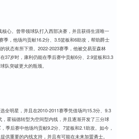
外线核心。曾带领球队打入西部决赛，并且获得生涯唯一
1赛季，他场均贡献16.2分、3.5篮板和6助攻，帮助爵士
状态有所下滑。2022-2023赛季，他被交易至森林
7岁时，康利仍能在季后赛中贡献6分、2.9篮板和3.3
助球队突破更大的瓶颈。
，并且在2010-2011赛季凭借场均15.3分、9.3
时代，霍福德转型为空间型内线，并且逐渐开发了三分球
季后赛中他场均贡献9.2分、7篮板和2.1助攻。如今，
队提供重要的内线支持，并且有可能在未来加盟勇士。