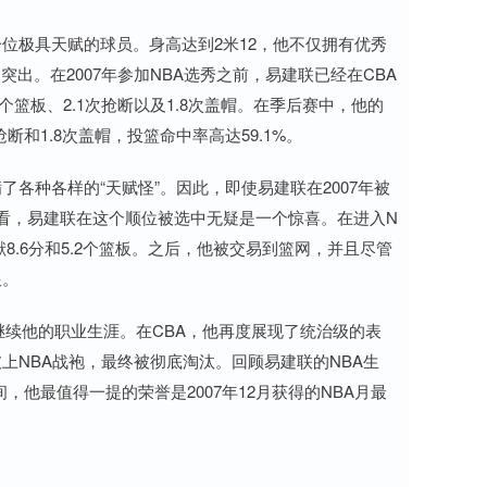
位极具天赋的球员。身高达到2米12，他不仅拥有优秀
出。在2007年参加NBA选秀之前，易建联已经在CBA
4个篮板、2.1次抢断以及1.8次盖帽。在季后赛中，他的
次抢断和1.8次盖帽，投篮命中率高达59.1%。
各种各样的“天赋怪”。因此，即使易建联在2007年被
度看，易建联在这个顺位被选中无疑是一个惊喜。在进入N
.6分和5.2个篮板。之后，他被交易到篮网，并且尽管
跟。
A继续他的职业生涯。在CBA，他再度展现了统治级的表
上NBA战袍，最终被彻底淘汰。回顾易建联的NBA生
间，他最值得一提的荣誉是2007年12月获得的NBA月最