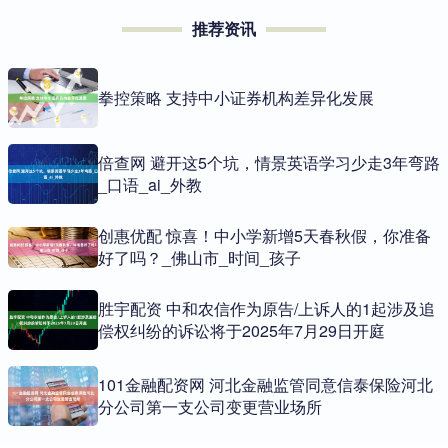
推荐资讯
拳控策略 支持中小证券机构差异化发展
倍查网 避开这5个坑，情景英语学习少走3年弯路
_口语_ai_外教
创惠优配 惊喜！中小学新增5天春秋假，你准备
好了吗？_佛山市_时间_孩子
胜宇配资 中和农信作为原告/上诉人的1起涉及追
偿权纠纷的诉讼将于2025年7月29日开庭
101金融配资网 河北金融监管同意信泰保险河北
分公司第一支公司变更营业场所