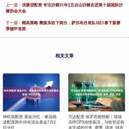
上一篇：
优微贷配资 专注沙棘31年‖五台山沙棘走进第十届国际沙
棘协会大会
下一篇：
精高策略 樊振东砍下两分，萨尔布吕肯队3比1拿下新赛
季德甲首胜
相关文章
神机策配资 基金分红：睿远稳
万达配资 保罗亮相快船！现场
进配置两年持有混合基金7月2
高呼CP3动情落泪，与哈登还有
日分红
未完成的任务_赛季_球迷_球衣